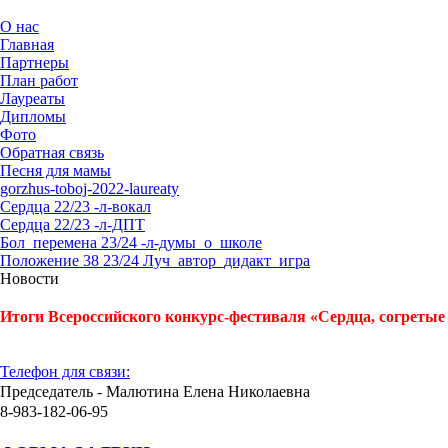
О нас
Главная
Партнеры
План работ
Лауреаты
Дипломы
Фото
Обратная связь
Песня для мамы
gorzhus-toboj-2022-laureaty
Сердца 22/23 -л-вокал
Сердца 22/23 -л-ДПТ
Бол_перемена 23/24 -л-думы_о_школе
Положение 38 23/24 Луч_автор_дидакт_игра
Новости
Итоги Всероссийского конкурс-фестиваля «Сердца, согретые 
Телефон для связи:
Председатель - Малютина Елена Николаевна
8-983-182-06-95