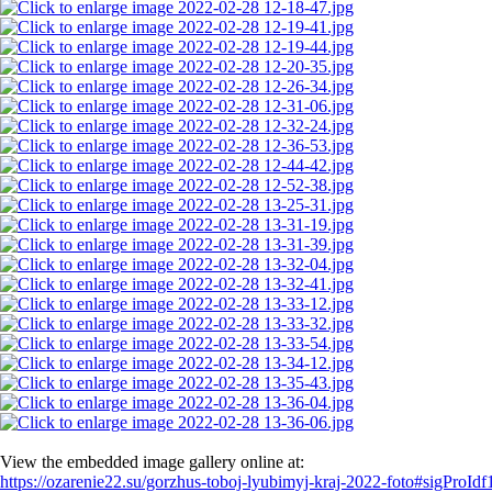
View the embedded image gallery online at:
https://ozarenie22.su/gorzhus-toboj-lyubimyj-kraj-2022-foto#sigProId