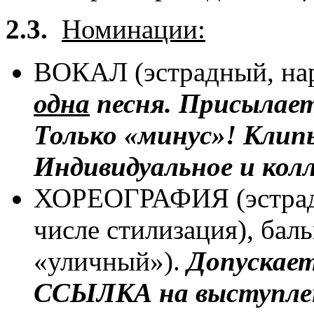
2.3.
Номинации:
ВОКАЛ (эстрадный, на
одна
песня. Присылае
Только «минус»! Клип
Индивидуальное и кол
ХОРЕОГРАФИЯ (эстрадн
числе стилизация), бал
«уличный»).
Допускае
ССЫЛКА на выступлен