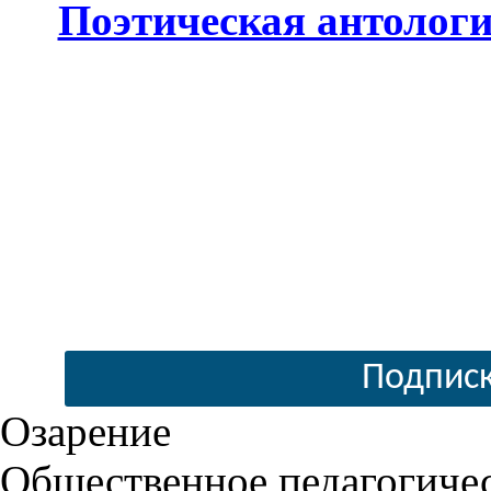
Поэтическая антолог
Подписк
Озарение
Общественное педагогиче