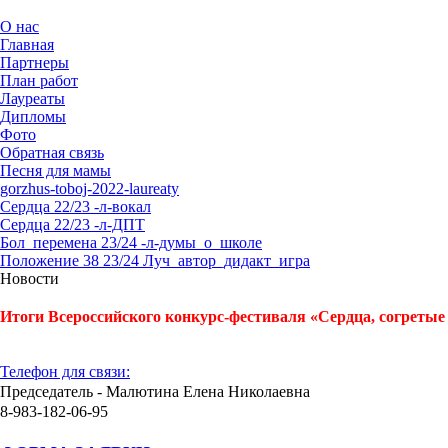
О нас
Главная
Партнеры
План работ
Лауреаты
Дипломы
Фото
Обратная связь
Песня для мамы
gorzhus-toboj-2022-laureaty
Сердца 22/23 -л-вокал
Сердца 22/23 -л-ДПТ
Бол_перемена 23/24 -л-думы_о_школе
Положение 38 23/24 Луч_автор_дидакт_игра
Новости
Итоги Всероссийского конкурс-фестиваля «Сердца, согретые 
Телефон для связи:
Председатель - Малютина Елена Николаевна
8-983-182-06-95