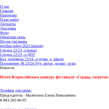
О нас
Главная
Партнеры
План работ
Лауреаты
Дипломы
Фото
Обратная связь
Песня для мамы
gorzhus-toboj-2022-laureaty
Сердца 22/23 -л-вокал
Сердца 22/23 -л-ДПТ
Бол_перемена 23/24 -л-думы_о_школе
Положение 38 23/24 Луч_автор_дидакт_игра
Новости
Итоги Всероссийского конкурс-фестиваля «Сердца, согретые 
Телефон для связи:
Председатель - Малютина Елена Николаевна
8-983-182-06-95