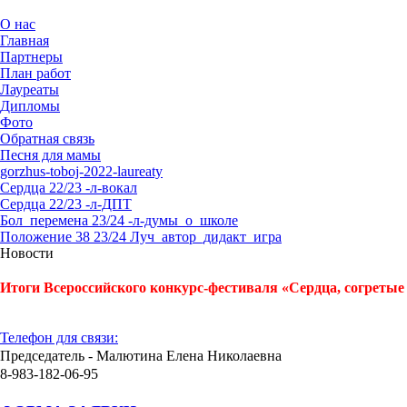
О нас
Главная
Партнеры
План работ
Лауреаты
Дипломы
Фото
Обратная связь
Песня для мамы
gorzhus-toboj-2022-laureaty
Сердца 22/23 -л-вокал
Сердца 22/23 -л-ДПТ
Бол_перемена 23/24 -л-думы_о_школе
Положение 38 23/24 Луч_автор_дидакт_игра
Новости
Итоги Всероссийского конкурс-фестиваля «Сердца, согретые 
Телефон для связи:
Председатель - Малютина Елена Николаевна
8-983-182-06-95