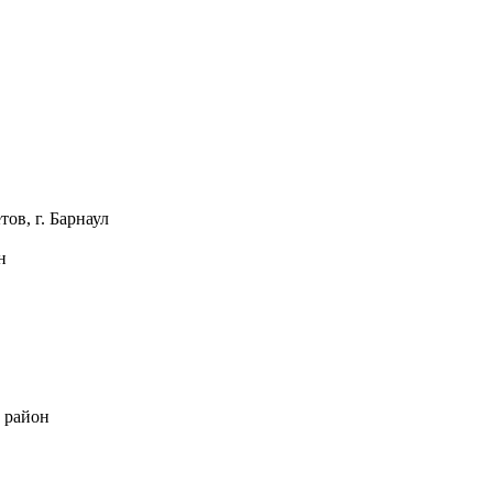
в, г. Барнаул
н
 район